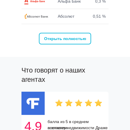
Альфа Банк
0,3 %
Абсолют
0,51 %
Открыть полностью
Что говорят о наших
агентах
4.9
балла из 5 в среднем
поставили
агентству недвижимости Драже